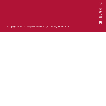
ス
品
質
管
理
Copyright © 2025 Computer Works Co.,Ltd.All Rights Reserved