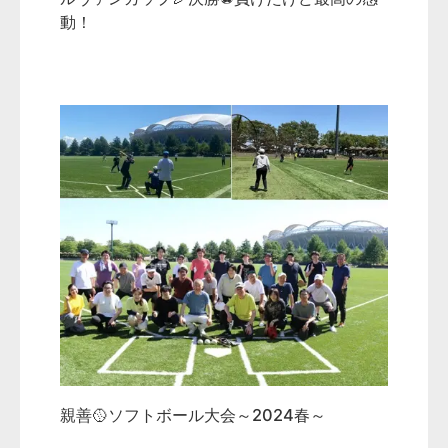
動！
ソリューション営業部
/
2024年11月2日
/
I.Y.
親善🥎ソフトボール大会～2024春～
ソリューション営業部
/
2024年7月12日
/
I.Y.