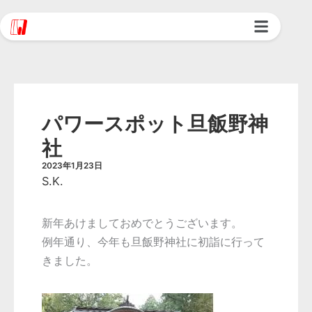
内
容
株式会社コンピュータ・ワークス
を
ス
キ
ッ
パワースポット旦飯野神
プ
社
2023年1月23日
S.K.
新年あけましておめでとうございます。
例年通り、今年も旦飯野神社に初詣に行って
きました。