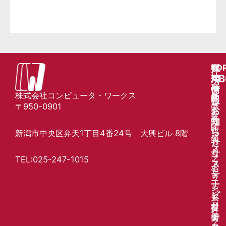
TO
サ
会
採
ー
社
AB
用
ビ
方
情
会
株式会社コンピュータ・ワークス
ス
針
社
報
〒950-0901
受
プ
案
お
託
ラ
内
知
開
イ
代
ら
新潟市中央区弁天
1丁目4番24号
大興ビル 8階
発
バ
表
せ
ソ
シ
メ
サ
フ
ー
TEL:025-247-1015
ッ
ス
ト
ポ
セ
テ
ウ
リ
ー
ナ
ェ
シ
ジ
ビ
ア
ー
会
リ
技
審
社
テ
術
査
プ