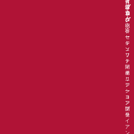
ィ
者
登
ロ
派
録
ブ
フ
遣
適
ロ
ィ
パ
合
グ
ー
ッ
内
ル
ケ
容
ー
セ
ジ
キ
ソ
ュ
フ
リ
ト
テ
開
ィ
発
ポ
ニ
リ
ア
シ
シ
ー
ョ
コ
ア
ン
開
プ
発
ラ
イ
ア
ン