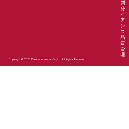
開
プ
発
ラ
イ
ア
ン
ス
品
質
管
理
Copyright © 2025 Computer Works Co.,Ltd.All Rights Reserved