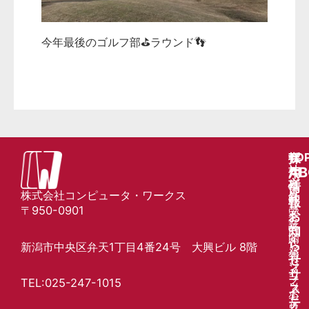
今年最後のゴルフ部⛳ラウンド👣
システム開発本部
/
2025年11月30日
/
M.T.
TO
サ
会
採
ー
社
AB
用
ビ
方
情
会
株式会社コンピュータ・ワークス
ス
針
社
報
〒950-0901
受
プ
案
お
託
ラ
内
知
開
イ
代
ら
新潟市中央区弁天
1丁目4番24号
大興ビル 8階
発
バ
表
せ
ソ
シ
メ
サ
フ
ー
TEL:025-247-1015
ッ
ス
ト
ポ
セ
テ
ウ
リ