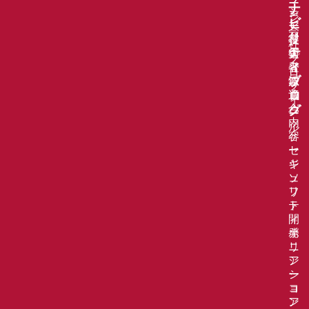
ー
ナ
ェ
シ
ジ
ビ
ア
ー
会
リ
技
審
社
テ
術
査
プ
ィ
者
登
ロ
派
録
ブ
フ
遣
適
ロ
ィ
パ
合
グ
ー
ッ
内
ル
ケ
容
ー
セ
ジ
キ
ソ
ュ
フ
リ
ト
テ
開
ィ
発
ポ
ニ
リ
ア
シ
シ
ー
ョ
コ
ア
ン